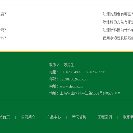
重要？
油漆的颜色有哪些
涂涂料的方法有哪
墙吗？
油漆涂料因为什么
什么？
使用水溶性乳胶漆
联系人：万先生
电话：189 6283 4999 159 6282 7706
邮箱：1259876826qq.com
网址：www.shxltl.com
地址：上海宝山区牡丹江路1508号1幢577-V室
站首页
|
公司简介
|
产品中心
|
新闻咨询
|
工程案例
|
联系