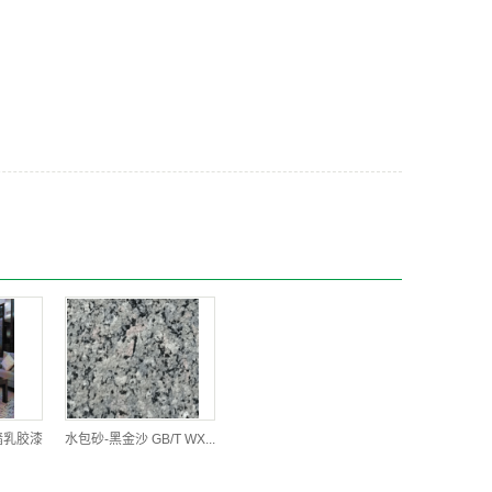
墙乳胶漆
水包砂-黑金沙 GB/T WX...