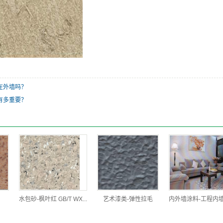
在外墙吗？
有多重要？
水包砂-枫叶红 GB/T WX...
艺术漆类-弹性拉毛
内外墙涂料-工程内