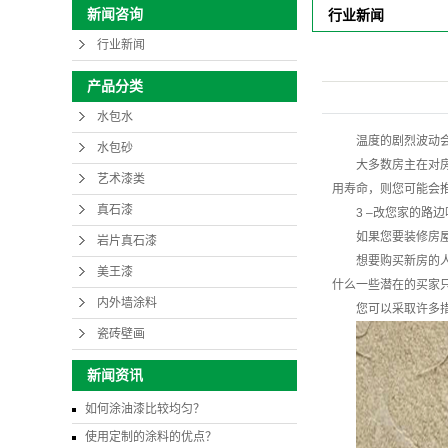
新闻咨询
行业新闻
行业新闻
产品分类
水包水
温度的剧烈波动
水包砂
大多数房主在对
艺术漆类
用寿命，则您可能会
真石漆
3 –改您家的路
如果您要装修房
岩片真石漆
想要购买新房的
美王漆
什么一些潜在的买家
内外墙涂料
您可以采取许多
瓷砖壁画
新闻资讯
如何涂油漆比较均匀？
使用定制的涂料的优点？