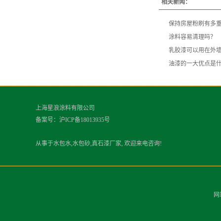
相关新闻：
保持房屋粉刷有多
涂料容易清理吗？
乳胶漆可以用在外
油漆的一大优点是
上海星浪涂料有限公司
备案号：
沪ICP备18013935号
从事于水包水,水包砂,真石漆厂家, 欢迎来电咨询!
网