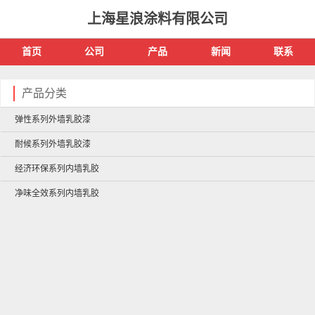
上海星浪涂料有限公司
首页
公司
产品
新闻
联系
产品分类
弹性系列外墙乳胶漆
耐候系列外墙乳胶漆
经济环保系列内墙乳胶
净味全效系列内墙乳胶