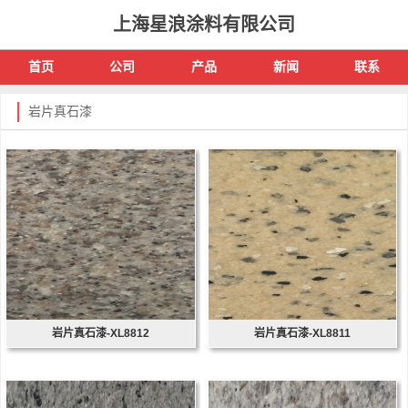
上海星浪涂料有限公司
首页
公司
产品
新闻
联系
岩片真石漆
岩片真石漆-XL8812
岩片真石漆-XL8811