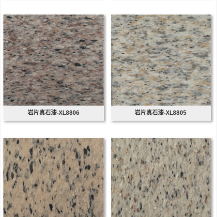
岩片真石漆-XL8806
岩片真石漆-XL8805