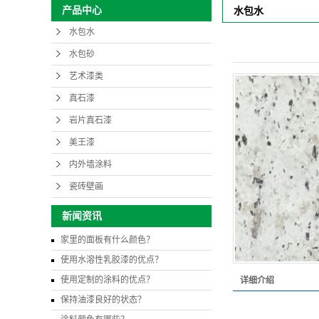
产品中心
水包水
水包水
水包砂
艺术漆类
真石漆
岩片真石漆
美王漆
内外墙涂料
瓷砖壁画
新闻资讯
家里的面板有什么颜色？
使用水溶性乳胶漆的优点？
使用定制的涂料的优点？
详细介绍
保持油漆良好的状态？