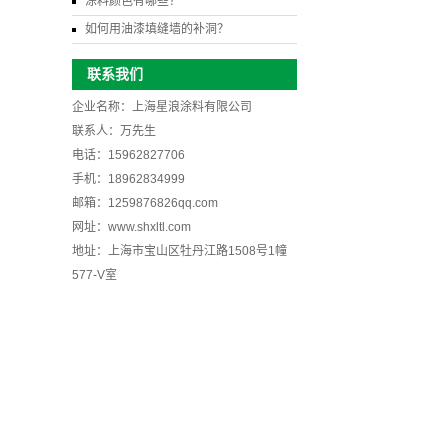
涂料颜色有哪些？
如何用油漆填缝墙的补洞？
联系我们
企业名称：上海星浪涂料有限公司
联系人：万先生
电话：15962827706
手机：18962834999
邮箱：1259876826qq.com
网址：www.shxltl.com
地址：上海市宝山区牡丹江路1508号1幢
577-V室