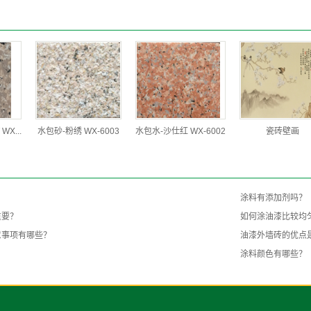
WX...
水包砂-粉绣 WX-6003
水包水-沙仕红 WX-6002
瓷砖壁画
涂料有添加剂吗？
重要？
如何涂油漆比较均
意事项有哪些？
油漆外墙砖的优点
？
涂料颜色有哪些？