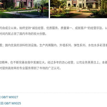
司自成立以来，始终坚持“诚信经营、优质服务、质量第一、成就客户”的经营宗旨，
时间内就占领了国内市场的较大份额。
置；国内优良的涂料检测设施。生产丙烯酸内、外墙系列、弹性系列、水包水多彩漆
进取精神，在不断完善自我中发展壮大。经过多年的沥心经营，公司业务蒸蒸日上，本着
时提供高效率的专业服务得到了市场的广泛认可。
GB/T WX027
 GB/T WX025