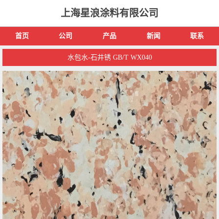
上海星浪涂料有限公司
首页
公司
产品
新闻
联系
水包水-石井锈 GB/T WX040